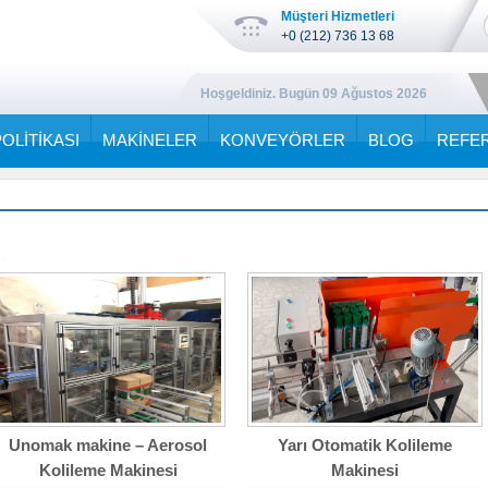
Müşteri Hizmetleri
+0 (212) 736 13 68
Hoşgeldiniz. Bugün
09 Ağustos 2026
POLİTİKASI
MAKİNELER
KONVEYÖRLER
BLOG
REFE
Unomak makine – Aerosol
Yarı Otomatik Kolileme
Kolileme Makinesi
Makinesi